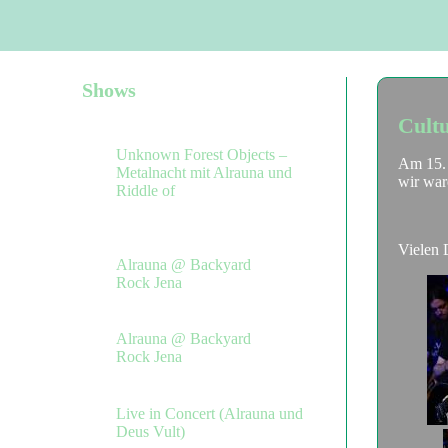
Hauptnavigation
Shows
Cultu
02.11.2024, Jena

Unknown Forest Objects –
Am 15. 
Metalnacht mit Alrauna und
wir war
Riddle of
01.06.2024, Closewitz bei

Jena
Vielen 
Alrauna @ Backyard
Rock Jena
18.06.2022, Stadtroda

Alrauna @ Backyard
Rock Jena
02.11.2019, Ilmenau

Live in Concert (Alrauna und
Deus Vult)