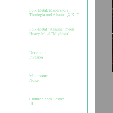
23.02.2019,

Folk-Metal: Mandragora
Thuringia und Alrauna @ KuFa
03.03.2018,

Folk-Metal "Alrauna" meets
Heavy-Metal "Mephisto"
01.12.2017,

Jena
December
Invasion
10.03.2017,

Jena
Make some
Noise
14.10.2016,

Spitzweidenweg
Culture Shock Festival
III