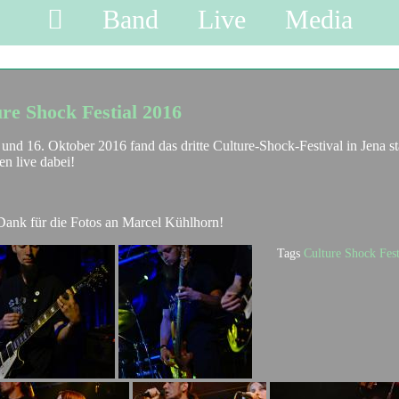

Band
Live
Media
re Shock Festial 2016
und 16. Oktober 2016 fand das dritte Culture-Shock-Festival in Jena st
en live dabei!
Dank für die Fotos an Marcel Kühlhorn!
Tags
Culture Shock
Fest