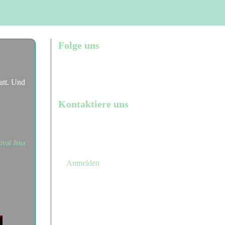
Folge uns



att. Und
Kontaktiere uns


ival
Jena
Anmelden
Benutzermenü